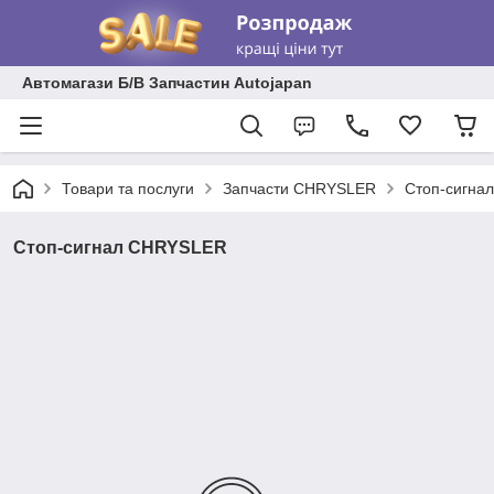
Автомагази Б/В Запчастин Autojapan
Товари та послуги
Запчасти CHRYSLER
Стоп-сигна
Стоп-сигнал CHRYSLER