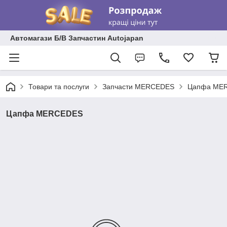
Автомагази Б/В Запчастин Autojapan
Товари та послуги
Запчасти MERCEDES
Цапфа ME
Цапфа MERCEDES