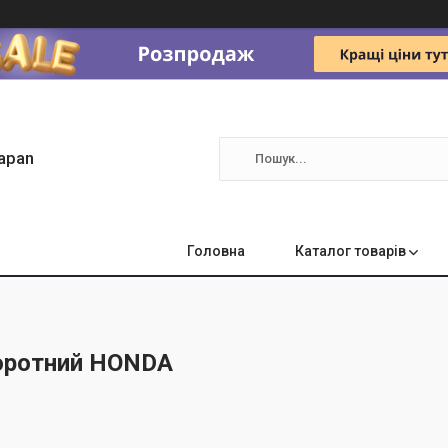
apan
Головна
Каталог товарів
оротний HONDA