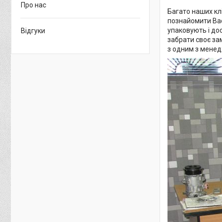
Про нас
Багато наших клі
познайомити Вас
упаковують і до
Відгуки
забрати своє за
з одним з менед