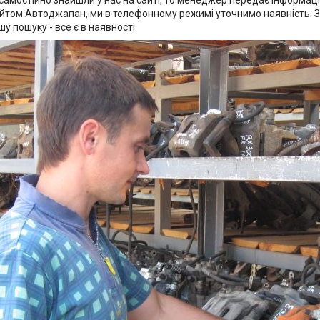
самостійно знайшли у нас на сайті, то менеджер передає інформаці
йтом Автоджапан, ми в телефонному режимі уточнимо наявність. Зв
у пошуку - все є в наявності.