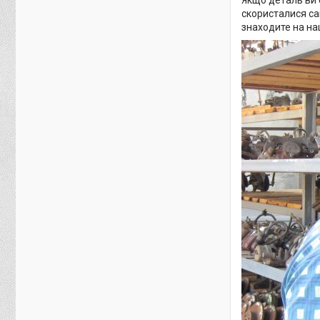
Якщо деталь ви 
скористалися са
знаходите на наш